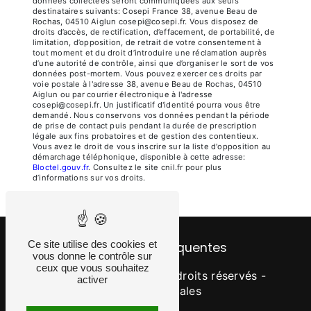
données collectées seront communiquées aux seuls
destinataires suivants: Cosepi France 38, avenue Beau de
Rochas, 04510 Aiglun cosepi@cosepi.fr. Vous disposez de
droits d’accès, de rectification, d’effacement, de portabilité, de
limitation, d’opposition, de retrait de votre consentement à
tout moment et du droit d’introduire une réclamation auprès
d’une autorité de contrôle, ainsi que d’organiser le sort de vos
données post-mortem. Vous pouvez exercer ces droits par
voie postale à l'adresse 38, avenue Beau de Rochas, 04510
Aiglun ou par courrier électronique à l'adresse
cosepi@cosepi.fr. Un justificatif d'identité pourra vous être
demandé. Nous conservons vos données pendant la période
de prise de contact puis pendant la durée de prescription
légale aux fins probatoires et de gestion des contentieux.
Vous avez le droit de vous inscrire sur la liste d'opposition au
démarchage téléphonique, disponible à cette adresse:
Bloctel.gouv.fr
. Consultez le site cnil.fr pour plus
d’informations sur vos droits.
Ce site utilise des cookies et
Recherches fréquentes
vous donne le contrôle sur
ceux que vous souhaitez
©
Vistalid
- 2026 - Tous droits réservés -
activer
Mentions légales