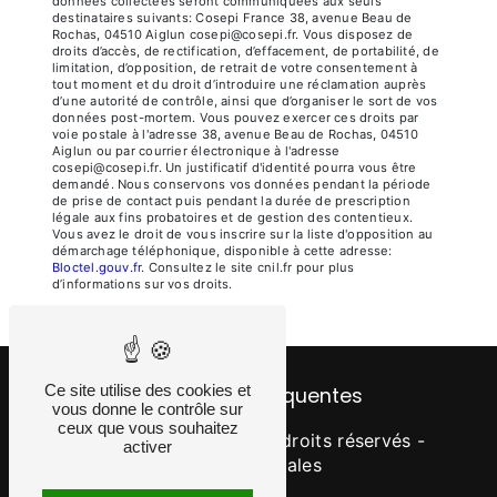
données collectées seront communiquées aux seuls
destinataires suivants: Cosepi France 38, avenue Beau de
Rochas, 04510 Aiglun cosepi@cosepi.fr. Vous disposez de
droits d’accès, de rectification, d’effacement, de portabilité, de
limitation, d’opposition, de retrait de votre consentement à
tout moment et du droit d’introduire une réclamation auprès
d’une autorité de contrôle, ainsi que d’organiser le sort de vos
données post-mortem. Vous pouvez exercer ces droits par
voie postale à l'adresse 38, avenue Beau de Rochas, 04510
Aiglun ou par courrier électronique à l'adresse
cosepi@cosepi.fr. Un justificatif d'identité pourra vous être
demandé. Nous conservons vos données pendant la période
de prise de contact puis pendant la durée de prescription
légale aux fins probatoires et de gestion des contentieux.
Vous avez le droit de vous inscrire sur la liste d'opposition au
démarchage téléphonique, disponible à cette adresse:
Bloctel.gouv.fr
. Consultez le site cnil.fr pour plus
d’informations sur vos droits.
Ce site utilise des cookies et
Recherches fréquentes
vous donne le contrôle sur
ceux que vous souhaitez
©
Vistalid
- 2026 - Tous droits réservés -
activer
Mentions légales