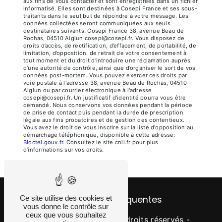
aux fins de vous contacter et sont enregistrées dans un fichier
informatisé. Elles sont destinées à Cosepi France et ses sous-
traitants dans le seul but de répondre à votre message. Les
données collectées seront communiquées aux seuls
destinataires suivants: Cosepi France 38, avenue Beau de
Rochas, 04510 Aiglun cosepi@cosepi.fr. Vous disposez de
droits d’accès, de rectification, d’effacement, de portabilité, de
limitation, d’opposition, de retrait de votre consentement à
tout moment et du droit d’introduire une réclamation auprès
d’une autorité de contrôle, ainsi que d’organiser le sort de vos
données post-mortem. Vous pouvez exercer ces droits par
voie postale à l'adresse 38, avenue Beau de Rochas, 04510
Aiglun ou par courrier électronique à l'adresse
cosepi@cosepi.fr. Un justificatif d'identité pourra vous être
demandé. Nous conservons vos données pendant la période
de prise de contact puis pendant la durée de prescription
légale aux fins probatoires et de gestion des contentieux.
Vous avez le droit de vous inscrire sur la liste d'opposition au
démarchage téléphonique, disponible à cette adresse:
Bloctel.gouv.fr
. Consultez le site cnil.fr pour plus
d’informations sur vos droits.
Ce site utilise des cookies et
Recherches fréquentes
vous donne le contrôle sur
ceux que vous souhaitez
©
Vistalid
- 2026 - Tous droits réservés -