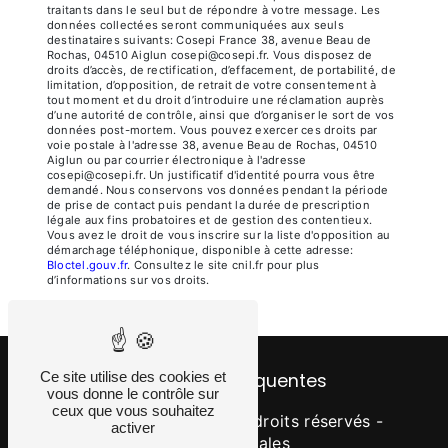
traitants dans le seul but de répondre à votre message. Les
données collectées seront communiquées aux seuls
destinataires suivants: Cosepi France 38, avenue Beau de
Rochas, 04510 Aiglun cosepi@cosepi.fr. Vous disposez de
droits d’accès, de rectification, d’effacement, de portabilité, de
limitation, d’opposition, de retrait de votre consentement à
tout moment et du droit d’introduire une réclamation auprès
d’une autorité de contrôle, ainsi que d’organiser le sort de vos
données post-mortem. Vous pouvez exercer ces droits par
voie postale à l'adresse 38, avenue Beau de Rochas, 04510
Aiglun ou par courrier électronique à l'adresse
cosepi@cosepi.fr. Un justificatif d'identité pourra vous être
demandé. Nous conservons vos données pendant la période
de prise de contact puis pendant la durée de prescription
légale aux fins probatoires et de gestion des contentieux.
Vous avez le droit de vous inscrire sur la liste d'opposition au
démarchage téléphonique, disponible à cette adresse:
Bloctel.gouv.fr
. Consultez le site cnil.fr pour plus
d’informations sur vos droits.
Ce site utilise des cookies et
Recherches fréquentes
vous donne le contrôle sur
ceux que vous souhaitez
©
Vistalid
- 2026 - Tous droits réservés -
activer
Mentions légales