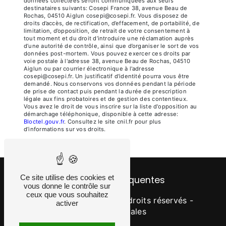
données collectées seront communiquées aux seuls
destinataires suivants: Cosepi France 38, avenue Beau de
Rochas, 04510 Aiglun cosepi@cosepi.fr. Vous disposez de
droits d’accès, de rectification, d’effacement, de portabilité, de
limitation, d’opposition, de retrait de votre consentement à
tout moment et du droit d’introduire une réclamation auprès
d’une autorité de contrôle, ainsi que d’organiser le sort de vos
données post-mortem. Vous pouvez exercer ces droits par
voie postale à l'adresse 38, avenue Beau de Rochas, 04510
Aiglun ou par courrier électronique à l'adresse
cosepi@cosepi.fr. Un justificatif d'identité pourra vous être
demandé. Nous conservons vos données pendant la période
de prise de contact puis pendant la durée de prescription
légale aux fins probatoires et de gestion des contentieux.
Vous avez le droit de vous inscrire sur la liste d'opposition au
démarchage téléphonique, disponible à cette adresse:
Bloctel.gouv.fr
. Consultez le site cnil.fr pour plus
d’informations sur vos droits.
Ce site utilise des cookies et
Recherches fréquentes
vous donne le contrôle sur
ceux que vous souhaitez
©
Vistalid
- 2026 - Tous droits réservés -
activer
Mentions légales