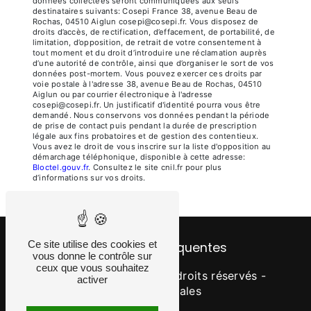
données collectées seront communiquées aux seuls
destinataires suivants: Cosepi France 38, avenue Beau de
Rochas, 04510 Aiglun cosepi@cosepi.fr. Vous disposez de
droits d’accès, de rectification, d’effacement, de portabilité, de
limitation, d’opposition, de retrait de votre consentement à
tout moment et du droit d’introduire une réclamation auprès
d’une autorité de contrôle, ainsi que d’organiser le sort de vos
données post-mortem. Vous pouvez exercer ces droits par
voie postale à l'adresse 38, avenue Beau de Rochas, 04510
Aiglun ou par courrier électronique à l'adresse
cosepi@cosepi.fr. Un justificatif d'identité pourra vous être
demandé. Nous conservons vos données pendant la période
de prise de contact puis pendant la durée de prescription
légale aux fins probatoires et de gestion des contentieux.
Vous avez le droit de vous inscrire sur la liste d'opposition au
démarchage téléphonique, disponible à cette adresse:
Bloctel.gouv.fr
. Consultez le site cnil.fr pour plus
d’informations sur vos droits.
Ce site utilise des cookies et
Recherches fréquentes
vous donne le contrôle sur
ceux que vous souhaitez
©
Vistalid
- 2026 - Tous droits réservés -
activer
Mentions légales