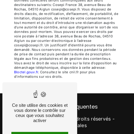
données collectées seront communiquées aux seuls
destinataires suivants: Cosepi France 38, avenue Beau de
Rochas, 04510 Aiglun cosepi@cosepi.fr. Vous disposez de
droits d’accès, de rectification, d’effacement, de portabilité, de
limitation, d’opposition, de retrait de votre consentement à
tout moment et du droit d’introduire une réclamation auprès
d’une autorité de contrôle, ainsi que d’organiser le sort de vos
données post-mortem. Vous pouvez exercer ces droits par
voie postale à l'adresse 38, avenue Beau de Rochas, 04510
Aiglun ou par courrier électronique à l'adresse
cosepi@cosepi.fr. Un justificatif d'identité pourra vous être
demandé. Nous conservons vos données pendant la période
de prise de contact puis pendant la durée de prescription
légale aux fins probatoires et de gestion des contentieux.
Vous avez le droit de vous inscrire sur la liste d'opposition au
démarchage téléphonique, disponible à cette adresse:
Bloctel.gouv.fr
. Consultez le site cnil.fr pour plus
d’informations sur vos droits.
Ce site utilise des cookies et
Recherches fréquentes
vous donne le contrôle sur
ceux que vous souhaitez
©
Vistalid
- 2026 - Tous droits réservés -
activer
Mentions légales