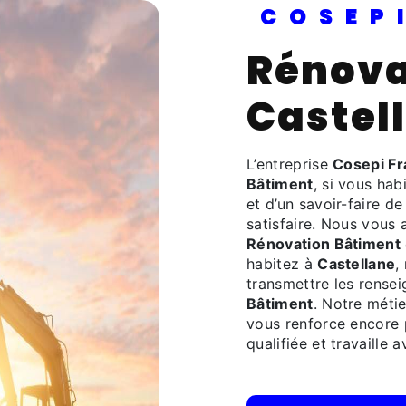
COSE
Rénovation Bâtiment à
Castel
L’entreprise
Cosepi F
Bâtiment
, si vous hab
et d’un savoir-faire d
satisfaire. Nous vous
Rénovation Bâtiment
habitez à
Castellane
,
transmettre les rense
Bâtiment
. Notre métie
vous renforce encore p
qualifiée et travaille 