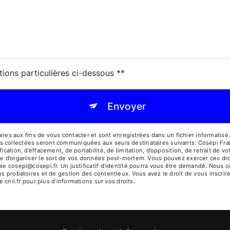
tions particulières ci-dessous **
Envoyer
 aux fins de vous contacter et sont enregistrées dans un fichier informatisé. 
s collectées seront communiquées aux seuls destinataires suivants: Cosepi Fr
ication, d’effacement, de portabilité, de limitation, d’opposition, de retrait de 
ue d’organiser le sort de vos données post-mortem. Vous pouvez exercer ces dro
sse cosepi@cosepi.fr. Un justificatif d'identité pourra vous être demandé. Nou
ns probatoires et de gestion des contentieux. Vous avez le droit de vous inscrir
e cnil.fr pour plus d’informations sur vos droits.