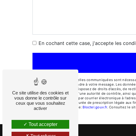
En cochant cette case, j'accepte les condi
** Les données personnelles communiquées sont nécessaires
dans le seul but de répondre à votre message. Les donnée
cosepi@cosepi.fr. Vous disposez de droits d’accès, de rectif
Ce site utilise des cookies et
une réclamation auprès d’une autorité de contrôle, ainsi q
vous donne le contrôle sur
Rochas, 04510 Aiglun ou par courrier électronique à l'adre
ceux que vous souhaitez
contact puis pendant la durée de prescription légale aux fi
disponible à cette adresse:
Bloctel.gouv.fr
. Consultez le sit
activer
Tout accepter