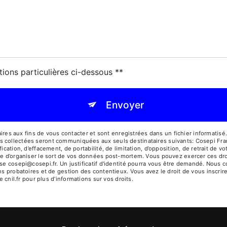
tions particulières ci-dessous **
Envoyer
 aux fins de vous contacter et sont enregistrées dans un fichier informatisé. 
s collectées seront communiquées aux seuls destinataires suivants: Cosepi Fr
ication, d’effacement, de portabilité, de limitation, d’opposition, de retrait de 
ue d’organiser le sort de vos données post-mortem. Vous pouvez exercer ces dro
sse cosepi@cosepi.fr. Un justificatif d'identité pourra vous être demandé. Nou
ns probatoires et de gestion des contentieux. Vous avez le droit de vous inscrir
e cnil.fr pour plus d’informations sur vos droits.