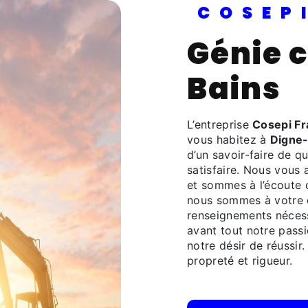
COSE
Génie civil à Digne-Les-
Bains
L’entreprise
Cosepi F
vous habitez à
Digne-
d’un savoir-faire de q
satisfaire. Nous vous
et sommes à l’écoute 
nous sommes à votre d
renseignements nécess
avant tout notre pass
notre désir de réussir.
propreté et rigueur.