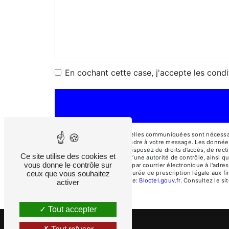
En cochant cette case, j'accepte les condi
** Les données personnelles communiquées sont nécessaires
dans le seul but de répondre à votre message. Les donnée
cosepi@cosepi.fr. Vous disposez de droits d’accès, de rectif
Ce site utilise des cookies et
une réclamation auprès d’une autorité de contrôle, ainsi q
vous donne le contrôle sur
Rochas, 04510 Aiglun ou par courrier électronique à l'adre
ceux que vous souhaitez
contact puis pendant la durée de prescription légale aux fi
disponible à cette adresse:
Bloctel.gouv.fr
. Consultez le sit
activer
Tout accepter