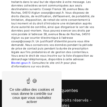
traitants dans le seul but de répondre à votre message. Les
données collectées seront communiquées aux seuls
destinataires suivants: Cosepi France 38, avenue Beau de
Rochas, 04510 Aiglun cosepi@cosepi.fr. Vous disposez de
droits d’accès, de rectification, d’effacement, de portabilité, de
limitation, d’opposition, de retrait de votre consentement à
tout moment et du droit d’introduire une réclamation auprès
d’une autorité de contrôle, ainsi que d’organiser le sort de vos
données post-mortem. Vous pouvez exercer ces droits par
voie postale à l'adresse 38, avenue Beau de Rochas, 04510
Aiglun ou par courrier électronique à l'adresse
cosepi@cosepi.fr. Un justificatif d'identité pourra vous être
demandé. Nous conservons vos données pendant la période
de prise de contact puis pendant la durée de prescription
légale aux fins probatoires et de gestion des contentieux.
Vous avez le droit de vous inscrire sur la liste d'opposition au
démarchage téléphonique, disponible à cette adresse:
Bloctel.gouv.fr
. Consultez le site cnil.fr pour plus
d’informations sur vos droits.
Ce site utilise des cookies et
Recherches fréquentes
vous donne le contrôle sur
ceux que vous souhaitez
©
Vistalid
- 2026 - Tous droits réservés -
activer
Mentions légales