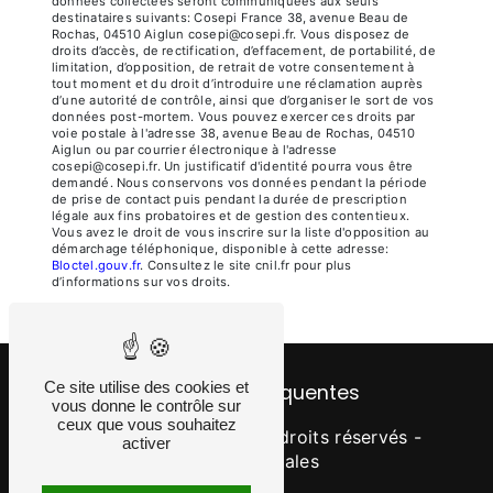
données collectées seront communiquées aux seuls
destinataires suivants: Cosepi France 38, avenue Beau de
Rochas, 04510 Aiglun cosepi@cosepi.fr. Vous disposez de
droits d’accès, de rectification, d’effacement, de portabilité, de
limitation, d’opposition, de retrait de votre consentement à
tout moment et du droit d’introduire une réclamation auprès
d’une autorité de contrôle, ainsi que d’organiser le sort de vos
données post-mortem. Vous pouvez exercer ces droits par
voie postale à l'adresse 38, avenue Beau de Rochas, 04510
Aiglun ou par courrier électronique à l'adresse
cosepi@cosepi.fr. Un justificatif d'identité pourra vous être
demandé. Nous conservons vos données pendant la période
de prise de contact puis pendant la durée de prescription
légale aux fins probatoires et de gestion des contentieux.
Vous avez le droit de vous inscrire sur la liste d'opposition au
démarchage téléphonique, disponible à cette adresse:
Bloctel.gouv.fr
. Consultez le site cnil.fr pour plus
d’informations sur vos droits.
Ce site utilise des cookies et
Recherches fréquentes
vous donne le contrôle sur
ceux que vous souhaitez
©
Vistalid
- 2026 - Tous droits réservés -
activer
Mentions légales