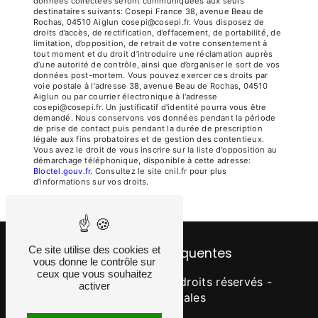
données collectées seront communiquées aux seuls
destinataires suivants: Cosepi France 38, avenue Beau de
Rochas, 04510 Aiglun cosepi@cosepi.fr. Vous disposez de
droits d’accès, de rectification, d’effacement, de portabilité, de
limitation, d’opposition, de retrait de votre consentement à
tout moment et du droit d’introduire une réclamation auprès
d’une autorité de contrôle, ainsi que d’organiser le sort de vos
données post-mortem. Vous pouvez exercer ces droits par
voie postale à l'adresse 38, avenue Beau de Rochas, 04510
Aiglun ou par courrier électronique à l'adresse
cosepi@cosepi.fr. Un justificatif d'identité pourra vous être
demandé. Nous conservons vos données pendant la période
de prise de contact puis pendant la durée de prescription
légale aux fins probatoires et de gestion des contentieux.
Vous avez le droit de vous inscrire sur la liste d'opposition au
démarchage téléphonique, disponible à cette adresse:
Bloctel.gouv.fr
. Consultez le site cnil.fr pour plus
d’informations sur vos droits.
Ce site utilise des cookies et
Recherches fréquentes
vous donne le contrôle sur
ceux que vous souhaitez
©
Vistalid
- 2026 - Tous droits réservés -
activer
Mentions légales