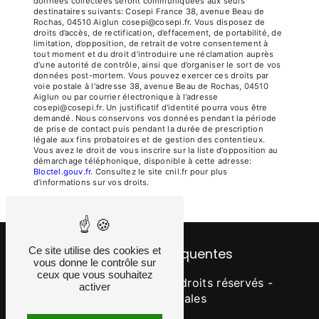
données collectées seront communiquées aux seuls
destinataires suivants: Cosepi France 38, avenue Beau de
Rochas, 04510 Aiglun cosepi@cosepi.fr. Vous disposez de
droits d’accès, de rectification, d’effacement, de portabilité, de
limitation, d’opposition, de retrait de votre consentement à
tout moment et du droit d’introduire une réclamation auprès
d’une autorité de contrôle, ainsi que d’organiser le sort de vos
données post-mortem. Vous pouvez exercer ces droits par
voie postale à l'adresse 38, avenue Beau de Rochas, 04510
Aiglun ou par courrier électronique à l'adresse
cosepi@cosepi.fr. Un justificatif d'identité pourra vous être
demandé. Nous conservons vos données pendant la période
de prise de contact puis pendant la durée de prescription
légale aux fins probatoires et de gestion des contentieux.
Vous avez le droit de vous inscrire sur la liste d'opposition au
démarchage téléphonique, disponible à cette adresse:
Bloctel.gouv.fr
. Consultez le site cnil.fr pour plus
d’informations sur vos droits.
Ce site utilise des cookies et
Recherches fréquentes
vous donne le contrôle sur
ceux que vous souhaitez
©
Vistalid
- 2026 - Tous droits réservés -
activer
Mentions légales