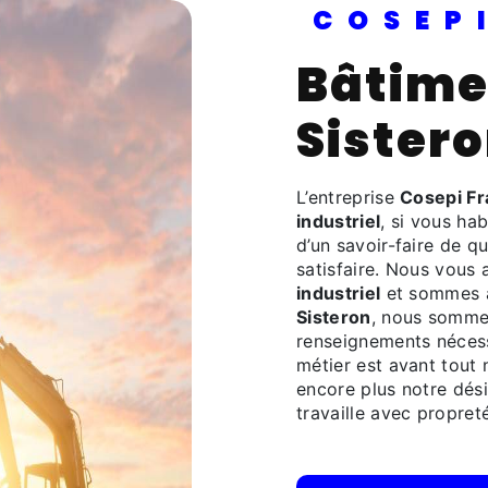
COSE
Bâtiment industriel à
Sister
L’entreprise
Cosepi F
industriel
, si vous ha
d’un savoir-faire de q
satisfaire. Nous vous
industriel
et sommes à 
Sisteron
, nous sommes
renseignements nécess
métier est avant tout 
encore plus notre dési
travaille avec propreté