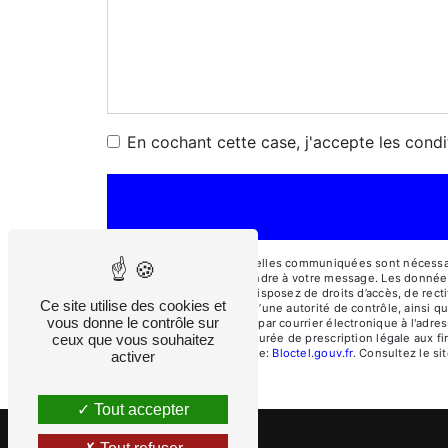
En cochant cette case, j'accepte les condi
** Les données personnelles communiquées sont nécessaires
dans le seul but de répondre à votre message. Les donnée
cosepi@cosepi.fr. Vous disposez de droits d’accès, de rectif
Ce site utilise des cookies et
une réclamation auprès d’une autorité de contrôle, ainsi q
vous donne le contrôle sur
Rochas, 04510 Aiglun ou par courrier électronique à l'adre
ceux que vous souhaitez
contact puis pendant la durée de prescription légale aux fi
disponible à cette adresse:
Bloctel.gouv.fr
. Consultez le sit
activer
Tout accepter