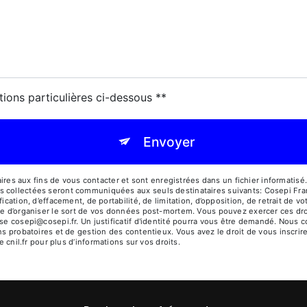
tions particulières ci-dessous **
Envoyer
 aux fins de vous contacter et sont enregistrées dans un fichier informatisé. 
s collectées seront communiquées aux seuls destinataires suivants: Cosepi Fr
ication, d’effacement, de portabilité, de limitation, d’opposition, de retrait de 
ue d’organiser le sort de vos données post-mortem. Vous pouvez exercer ces dro
sse cosepi@cosepi.fr. Un justificatif d'identité pourra vous être demandé. Nou
ns probatoires et de gestion des contentieux. Vous avez le droit de vous inscrir
e cnil.fr pour plus d’informations sur vos droits.