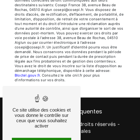
données collectées seront communiquées aux seuls
destinataires suivants: Cosepi France 38, avenue Beau de
Rochas, 04510 Aiglun cosepi@cosepi.fr. Vous disposez de
droits d’accès, de rectification, d’effacement, de portabilité, de
limitation, d’opposition, de retrait de votre consentement à
tout moment et du droit d’introduire une réclamation auprès
d’une autorité de contrôle, ainsi que d’organiser le sort de vos
données post-mortem. Vous pouvez exercer ces droits par
voie postale à l'adresse 38, avenue Beau de Rochas, 04510
Aiglun ou par courrier électronique à l'adresse
cosepi@cosepi.fr. Un justificatif d'identité pourra vous être
demandé. Nous conservons vos données pendant la période
de prise de contact puis pendant la durée de prescription
légale aux fins probatoires et de gestion des contentieux.
Vous avez le droit de vous inscrire sur la liste d'opposition au
démarchage téléphonique, disponible à cette adresse:
Bloctel.gouv.fr
. Consultez le site cnil.fr pour plus
d’informations sur vos droits.
Ce site utilise des cookies et
Recherches fréquentes
vous donne le contrôle sur
ceux que vous souhaitez
©
Vistalid
- 2026 - Tous droits réservés -
activer
Mentions légales