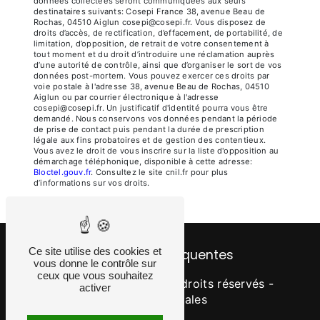
données collectées seront communiquées aux seuls
destinataires suivants: Cosepi France 38, avenue Beau de
Rochas, 04510 Aiglun cosepi@cosepi.fr. Vous disposez de
droits d’accès, de rectification, d’effacement, de portabilité, de
limitation, d’opposition, de retrait de votre consentement à
tout moment et du droit d’introduire une réclamation auprès
d’une autorité de contrôle, ainsi que d’organiser le sort de vos
données post-mortem. Vous pouvez exercer ces droits par
voie postale à l'adresse 38, avenue Beau de Rochas, 04510
Aiglun ou par courrier électronique à l'adresse
cosepi@cosepi.fr. Un justificatif d'identité pourra vous être
demandé. Nous conservons vos données pendant la période
de prise de contact puis pendant la durée de prescription
légale aux fins probatoires et de gestion des contentieux.
Vous avez le droit de vous inscrire sur la liste d'opposition au
démarchage téléphonique, disponible à cette adresse:
Bloctel.gouv.fr
. Consultez le site cnil.fr pour plus
d’informations sur vos droits.
Ce site utilise des cookies et
Recherches fréquentes
vous donne le contrôle sur
ceux que vous souhaitez
©
Vistalid
- 2026 - Tous droits réservés -
activer
Mentions légales