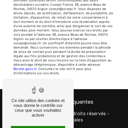
données collectées seront communiquées aux seuls
destinataires suivants: Cosepi France 38, avenue Beau de
Rochas, 04510 Aiglun cosepi@cosepi.fr. Vous disposez de
droits d’accès, de rectification, d’effacement, de portabilité, de
limitation, d’opposition, de retrait de votre consentement à
tout moment et du droit d’introduire une réclamation auprès
d’une autorité de contrôle, ainsi que d’organiser le sort de vos
données post-mortem. Vous pouvez exercer ces droits par
voie postale à l'adresse 38, avenue Beau de Rochas, 04510
Aiglun ou par courrier électronique à l'adresse
cosepi@cosepi.fr. Un justificatif d'identité pourra vous être
demandé. Nous conservons vos données pendant la période
de prise de contact puis pendant la durée de prescription
légale aux fins probatoires et de gestion des contentieux.
Vous avez le droit de vous inscrire sur la liste d'opposition au
démarchage téléphonique, disponible à cette adresse:
Bloctel.gouv.fr
. Consultez le site cnil.fr pour plus
d’informations sur vos droits.
Ce site utilise des cookies et
Recherches fréquentes
vous donne le contrôle sur
ceux que vous souhaitez
©
Vistalid
- 2026 - Tous droits réservés -
activer
Mentions légales