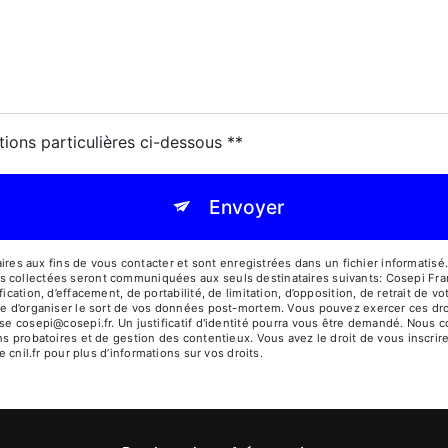
tions particulières ci-dessous **
Envoyer
 aux fins de vous contacter et sont enregistrées dans un fichier informatisé. 
s collectées seront communiquées aux seuls destinataires suivants: Cosepi Fr
ication, d’effacement, de portabilité, de limitation, d’opposition, de retrait de 
ue d’organiser le sort de vos données post-mortem. Vous pouvez exercer ces dro
sse cosepi@cosepi.fr. Un justificatif d'identité pourra vous être demandé. Nou
ns probatoires et de gestion des contentieux. Vous avez le droit de vous inscrir
e cnil.fr pour plus d’informations sur vos droits.