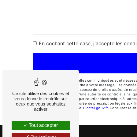
En cochant cette case, j'accepte les condi
** Les données personnelles communiquées sont nécessaires
dans le seul but de répondre à votre message. Les donnée
cosepi@cosepi.fr. Vous disposez de droits d’accès, de rectif
Ce site utilise des cookies et
une réclamation auprès d’une autorité de contrôle, ainsi q
vous donne le contrôle sur
Rochas, 04510 Aiglun ou par courrier électronique à l'adre
ceux que vous souhaitez
contact puis pendant la durée de prescription légale aux fi
disponible à cette adresse:
Bloctel.gouv.fr
. Consultez le sit
activer
Tout accepter