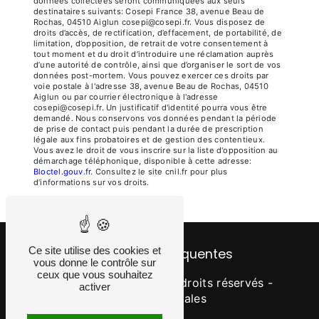
données collectées seront communiquées aux seuls
destinataires suivants: Cosepi France 38, avenue Beau de
Rochas, 04510 Aiglun cosepi@cosepi.fr. Vous disposez de
droits d’accès, de rectification, d’effacement, de portabilité, de
limitation, d’opposition, de retrait de votre consentement à
tout moment et du droit d’introduire une réclamation auprès
d’une autorité de contrôle, ainsi que d’organiser le sort de vos
données post-mortem. Vous pouvez exercer ces droits par
voie postale à l'adresse 38, avenue Beau de Rochas, 04510
Aiglun ou par courrier électronique à l'adresse
cosepi@cosepi.fr. Un justificatif d'identité pourra vous être
demandé. Nous conservons vos données pendant la période
de prise de contact puis pendant la durée de prescription
légale aux fins probatoires et de gestion des contentieux.
Vous avez le droit de vous inscrire sur la liste d'opposition au
démarchage téléphonique, disponible à cette adresse:
Bloctel.gouv.fr
. Consultez le site cnil.fr pour plus
d’informations sur vos droits.
Ce site utilise des cookies et
Recherches fréquentes
vous donne le contrôle sur
ceux que vous souhaitez
©
Vistalid
- 2026 - Tous droits réservés -
activer
Mentions légales