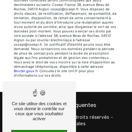
données collectées seront communiquées aux seuls
destinataires suivants: Cosepi France 38, avenue Beau de
Rochas, 04510 Aiglun cosepi@cosepi.fr. Vous disposez de
droits d’accès, de rectification, d’effacement, de portabilité, de
limitation, d’opposition, de retrait de votre consentement à
tout moment et du droit d’introduire une réclamation auprès
d’une autorité de contrôle, ainsi que d’organiser le sort de vos
données post-mortem. Vous pouvez exercer ces droits par
voie postale à l'adresse 38, avenue Beau de Rochas, 04510
Aiglun ou par courrier électronique à l'adresse
cosepi@cosepi.fr. Un justificatif d'identité pourra vous être
demandé. Nous conservons vos données pendant la période
de prise de contact puis pendant la durée de prescription
légale aux fins probatoires et de gestion des contentieux.
Vous avez le droit de vous inscrire sur la liste d'opposition au
démarchage téléphonique, disponible à cette adresse:
Bloctel.gouv.fr
. Consultez le site cnil.fr pour plus
d’informations sur vos droits.
Ce site utilise des cookies et
Recherches fréquentes
vous donne le contrôle sur
ceux que vous souhaitez
©
Vistalid
- 2026 - Tous droits réservés -
activer
Mentions légales