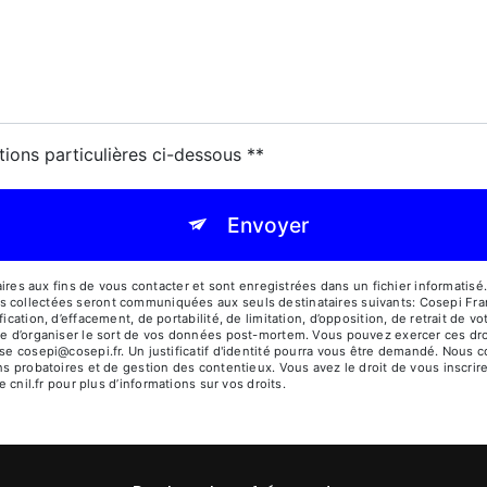
tions particulières ci-dessous **
Envoyer
 aux fins de vous contacter et sont enregistrées dans un fichier informatisé. 
s collectées seront communiquées aux seuls destinataires suivants: Cosepi Fr
ication, d’effacement, de portabilité, de limitation, d’opposition, de retrait de 
ue d’organiser le sort de vos données post-mortem. Vous pouvez exercer ces dro
sse cosepi@cosepi.fr. Un justificatif d'identité pourra vous être demandé. Nou
ns probatoires et de gestion des contentieux. Vous avez le droit de vous inscrir
e cnil.fr pour plus d’informations sur vos droits.