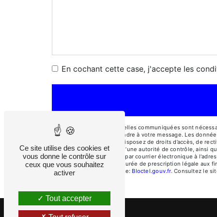
En cochant cette case, j'accepte les condi
** Les données personnelles communiquées sont nécessaires
dans le seul but de répondre à votre message. Les donnée
cosepi@cosepi.fr. Vous disposez de droits d’accès, de rectif
Ce site utilise des cookies et
une réclamation auprès d’une autorité de contrôle, ainsi q
vous donne le contrôle sur
Rochas, 04510 Aiglun ou par courrier électronique à l'adre
ceux que vous souhaitez
contact puis pendant la durée de prescription légale aux fi
disponible à cette adresse:
Bloctel.gouv.fr
. Consultez le sit
activer
Tout accepter