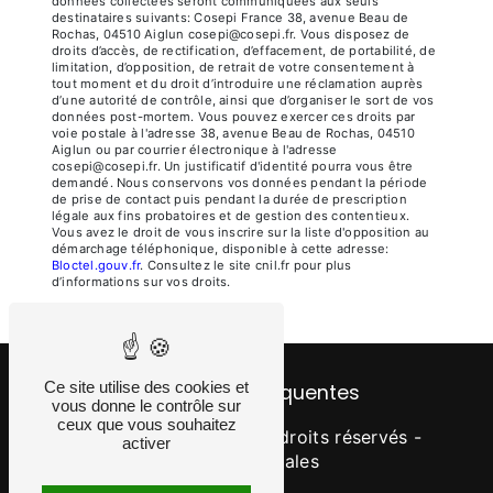
données collectées seront communiquées aux seuls
destinataires suivants: Cosepi France 38, avenue Beau de
Rochas, 04510 Aiglun cosepi@cosepi.fr. Vous disposez de
droits d’accès, de rectification, d’effacement, de portabilité, de
limitation, d’opposition, de retrait de votre consentement à
tout moment et du droit d’introduire une réclamation auprès
d’une autorité de contrôle, ainsi que d’organiser le sort de vos
données post-mortem. Vous pouvez exercer ces droits par
voie postale à l'adresse 38, avenue Beau de Rochas, 04510
Aiglun ou par courrier électronique à l'adresse
cosepi@cosepi.fr. Un justificatif d'identité pourra vous être
demandé. Nous conservons vos données pendant la période
de prise de contact puis pendant la durée de prescription
légale aux fins probatoires et de gestion des contentieux.
Vous avez le droit de vous inscrire sur la liste d'opposition au
démarchage téléphonique, disponible à cette adresse:
Bloctel.gouv.fr
. Consultez le site cnil.fr pour plus
d’informations sur vos droits.
Ce site utilise des cookies et
Recherches fréquentes
vous donne le contrôle sur
ceux que vous souhaitez
©
Vistalid
- 2026 - Tous droits réservés -
activer
Mentions légales